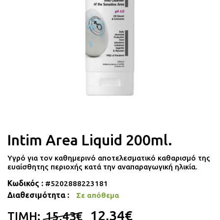
Ατοπικό Δέρμα
Διαχείριση Βάρους
Γυναικεία Υγιεινή
Φροντίδα Χειλιών
Βιταμίνες
Εμμηνόπαυση
Korean beauty
Υγεία Προστάτη
Φροντίδα Ποδιών
Ακράτεια
Ορθοπεδικά
Intim Area Liquid 200ml.
Υγρό για τον καθημερινό αποτελεσματικό καθαρισμό της
ευαίσθητης περιοχής κατά την αναπαραγωγική ηλικία.
Κωδικός :
#5202888223181
Διαθεσιμότητα :
Σε απόθεμα
12,34€
ΤΙΜΗ:
15,43€