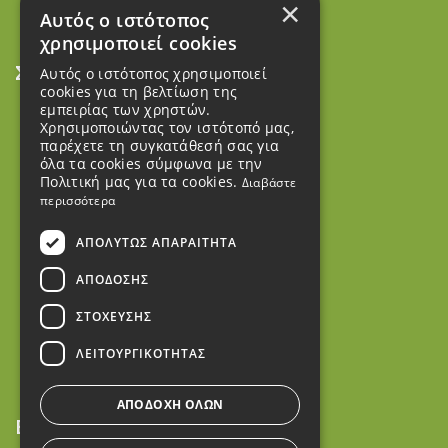
×
Αυτός ο ιστότοπος
χρησιμοποιεί cookies
Σύνδεσμοι
Αυτός ο ιστότοπος χρησιμοποιεί
cookies για τη βελτίωση της
εμπειρίας των χρηστών.
Όροι χρήσης
Χρησιμοποιώντας τον ιστότοπό μας,
παρέχετε τη συγκατάθεσή σας για
Πολιτική Απορρήτου
όλα τα cookies σύμφωνα με την
Πολιτική μας για τα cookies.
Διαβάστε
Τρόποι πληρωμής
περισσότερα
Τρόποι αποστολής
ΑΠΟΛΎΤΩΣ ΑΠΑΡΑΊΤΗΤΑ
Πολιτική Ακύρωσης
ΑΠΌΔΟΣΗΣ
Πολιτική Επιστροφών
ΣΤΌΧΕΥΣΗΣ
Καταστήματα
ΛΕΙΤΟΥΡΓΙΚΌΤΗΤΑΣ
ΑΠΟΔΟΧΉ ΌΛΩΝ
Επικοινωνία