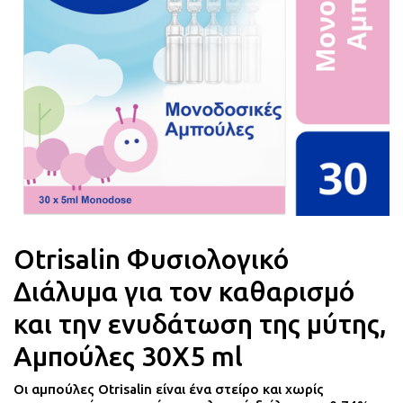
Ατοπικό Δέρμα
Διαχείριση Βάρους
Γυναικεία Υγιεινή
Φροντίδα Χειλιών
Βιταμίνες
Εμμηνόπαυση
Korean beauty
Υγεία Προστάτη
Φροντίδα Ποδιών
Ακράτεια
Ορθοπεδικά
Otrisalin Φυσιολογικό
Διάλυμα για τον καθαρισμό
και την ενυδάτωση της μύτης,
Αμπούλες 30Χ5 ml
Οι αμπούλες Otrisalin είναι ένα στείρο και χωρίς