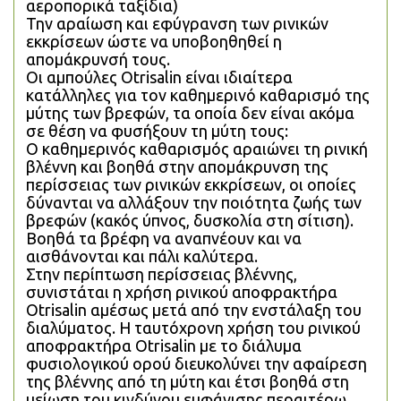
αεροπορικά ταξίδια)
Την αραίωση και εφύγρανση των ρινικών 
εκκρίσεων ώστε να υποβοηθηθεί η 
απομάκρυνσή τους.
Οι αμπούλες Otrisalin είναι ιδιαίτερα 
κατάλληλες για τον καθημερινό καθαρισμό της 
μύτης των βρεφών, τα οποία δεν είναι ακόμα 
σε θέση να φυσήξουν τη μύτη τους:
Ο καθημερινός καθαρισμός αραιώνει τη ρινική 
βλέννη και βοηθά στην απομάκρυνση της 
περίσσειας των ρινικών εκκρίσεων, οι οποίες 
δύνανται να αλλάξουν την ποιότητα ζωής των 
βρεφών (κακός ύπνος, δυσκολία στη σίτιση). 
Βοηθά τα βρέφη να αναπνέουν και να 
αισθάνονται και πάλι καλύτερα.
Στην περίπτωση περίσσειας βλέννης, 
συνιστάται η χρήση ρινικού αποφρακτήρα 
Otrisalin αμέσως μετά από την ενστάλαξη του 
διαλύματος. Η ταυτόχρονη χρήση του ρινικού 
αποφρακτήρα Otrisalin με το διάλυμα 
φυσιολογικού ορού διευκολύνει την αφαίρεση 
της βλέννης από τη μύτη και έτσι βοηθά στη 
μείωση του κινδύνου εμφάνισης περαιτέρω 