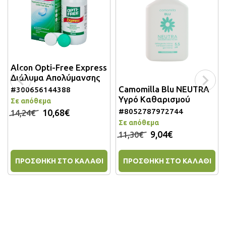
Alcon Opti-Free Express
Διάλυμα Απολύμανσης
Πολλαπλών Χρήσεων
Camomilla Blu NEUTRA
#300656144388
για Φακούς Επαφής
Υγρό Καθαρισμού
Σε απόθεμα
355ml.
ευαίσθητης περιοχής
#8052787972744
10,68€
14,24€
pH 5.5
Σε απόθεμα
9,04€
11,30€
ΠΡΟΣΘΗΚΗ ΣΤΟ ΚΑΛΑΘΙ
ΠΡΟΣΘΗΚΗ ΣΤΟ ΚΑΛΑΘΙ