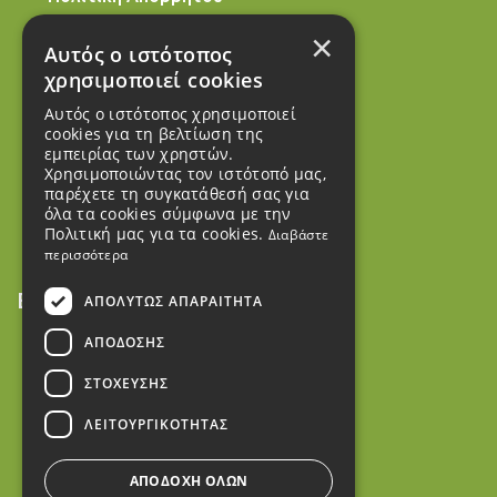
×
Τρόποι πληρωμής
Αυτός ο ιστότοπος
χρησιμοποιεί cookies
Τρόποι αποστολής
Αυτός ο ιστότοπος χρησιμοποιεί
Πολιτική Ακύρωσης
cookies για τη βελτίωση της
εμπειρίας των χρηστών.
Πολιτική Επιστροφών
Χρησιμοποιώντας τον ιστότοπό μας,
παρέχετε τη συγκατάθεσή σας για
όλα τα cookies σύμφωνα με την
Καταστήματα
Πολιτική μας για τα cookies.
Διαβάστε
περισσότερα
Επικοινωνία
ΑΠΟΛΎΤΩΣ ΑΠΑΡΑΊΤΗΤΑ
ΑΠΌΔΟΣΗΣ
2100109410
ΣΤΌΧΕΥΣΗΣ
6975561014
ΛΕΙΤΟΥΡΓΙΚΌΤΗΤΑΣ
Ύδρας 12, Ίλιον, 13122, Ελλάδα
ΑΠΟΔΟΧΉ ΌΛΩΝ