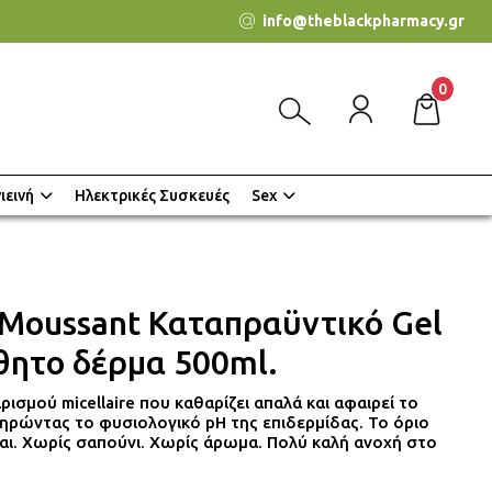
info@theblackpharmacy.gr
0
ιεινή
Ηλεκτρικές Συσκευές
Sex
 Moussant Καταπραϋντικό Gel
θητο δέρμα 500ml.
ρισμού micellaire που καθαρίζει απαλά και αφαιρεί το
τηρώντας το φυσιολογικό pH της επιδερμίδας. Το όριο
αι. Χωρίς σαπούνι. Χωρίς άρωμα. Πολύ καλή ανοχή στο