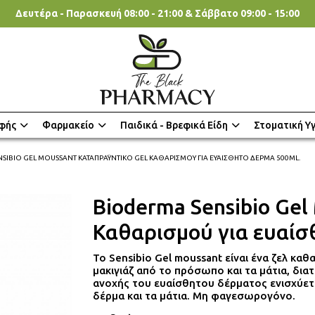
Δευτέρα - Παρασκευή 08:00 - 21:00 & Σάββατο 09:00 - 15:00
φής
Φαρμακείο
Παιδικά - Βρεφικά Είδη
Στοματική Υγ
SIBIO GEL MOUSSANT ΚΑΤΑΠΡΑΫΝΤΙΚΌ GEL ΚΑΘΑΡΙΣΜΟΎ ΓΙΑ ΕΥΑΊΣΘΗΤΟ ΔΈΡΜΑ 500ML.
Bioderma Sensibio Gel
Καθαρισμού για ευαίσ
To Sensibio Gel moussant είναι ένα ζελ καθα
μακιγιάζ από το πρόσωπο και τα μάτια, δια
ανοχής του ευαίσθητου δέρματος ενισχύετ
δέρμα και τα μάτια. Μη φαγεσωρογόνο.