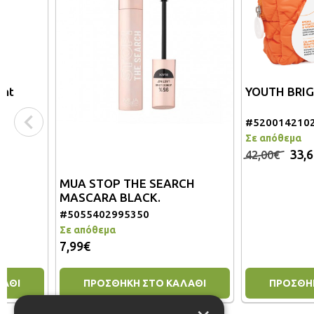
YOUTH BRIGHT - C 
#5200142102838
Σε απόθεμα
33,60€
42,00€
MUA STOP THE SEARCH
MASCARA BLACK.
#5055402995350
Σε απόθεμα
7,99€
ΠΡΟΣΘΗΚΗ ΣΤΟ ΚΑΛΑΘΙ
ΠΡΟΣΘΗΚΗ ΣΤΟ 