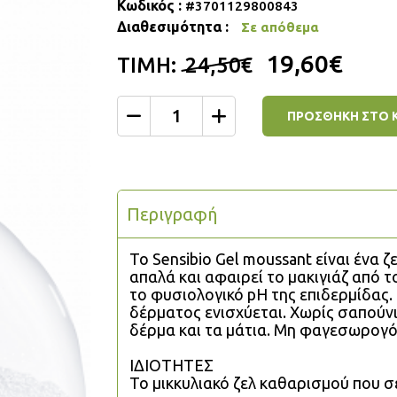
Κωδικός :
#3701129800843
Διαθεσιμότητα :
Σε απόθεμα
19,60€
ΤΙΜΗ:
24,50€
ΠΡΟΣΘΗΚΗ ΣΤΟ 
Ποσότητα
Περιγραφή
To Sensibio Gel moussant είναι ένα ζ
απαλά και αφαιρεί το μακιγιάζ από 
το φυσιολογικό pH της επιδερμίδας.
δέρματος ενισχύεται. Χωρίς σαπούν
δέρμα και τα μάτια. Μη φαγεσωρογό
IΔΙΟΤΗΤΕΣ
Το μικκυλιακό ζελ καθαρισμού που σ