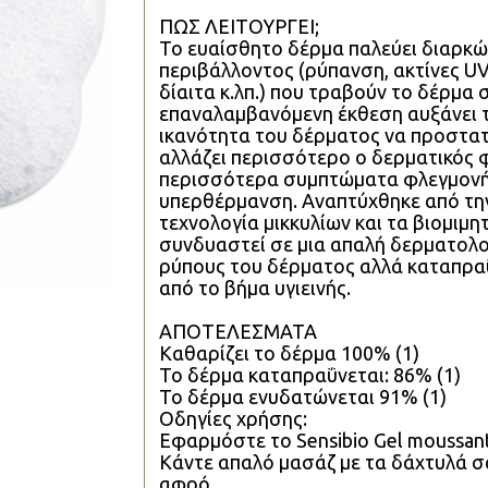
ΠΩΣ ΛΕΙΤΟΥΡΓΕΙ;
Το ευαίσθητο δέρμα παλεύει διαρκώς
περιβάλλοντος (ρύπανση, ακτίνες UV,
δίαιτα κ.λπ.) που τραβούν το δέρμα 
επαναλαμβανόμενη έκθεση αυξάνει το
ικανότητα του δέρματος να προστατ
αλλάζει περισσότερο ο δερματικός 
περισσότερα συμπτώματα φλεγμονής
υπερθέρμανση. Αναπτύχθηκε από την
τεχνολογία μικκυλίων και τα βιομιμ
συνδυαστεί σε μια απαλή δερματολο
ρύπους του δέρματος αλλά καταπραΰ
από το βήμα υγιεινής.
ΑΠΟΤΕΛΕΣΜΑΤΑ
Καθαρίζει το δέρμα 100% (1)
Το δέρμα καταπραΰνεται: 86% (1)
Το δέρμα ενυδατώνεται 91% (1)
Οδηγίες χρήσης:
Εφαρμόστε το Sensibio Gel moussant
Κάντε απαλό μασάζ με τα δάχτυλά σας
αφρό.